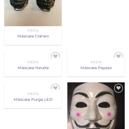
FIESTA
Máscara Cráneo
FIESTA
FIESTA
Agregar
Agregar
Máscara Neutra
Máscara Payaso
a la
a la
lista de
lista de
deseos
deseos
FIESTA
Agregar
Agregar
Máscara Purga LED
a la
a la
lista de
lista de
deseos
deseos