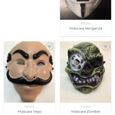
FIESTA
Máscara Venganza
Agregar
Agregar
a la
a la
lista de
lista de
deseos
deseos
FIESTA
FIESTA
Máscara Viejo
Máscara Zombie