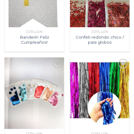
COTILLÓN
COTILLÓN
Banderín Feliz
Confeti redondo chico /
Cumpleaños!
para globos
Agregar
Agregar
a la
a la
lista de
lista de
deseos
deseos
COTILLÓN
COTILLÓN