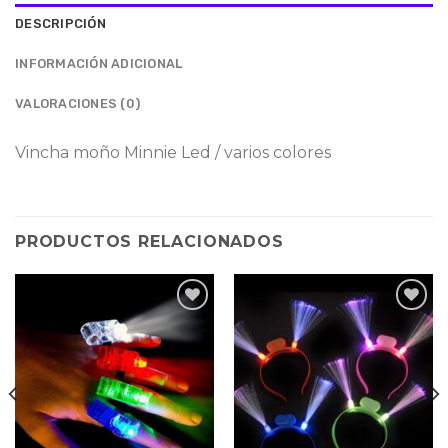
DESCRIPCIÓN
INFORMACIÓN ADICIONAL
VALORACIONES (0)
Vincha moño Minnie Led / varios colores
PRODUCTOS RELACIONADOS
Agregar
Agregar
a la
a la
lista de
lista de
deseos
deseos