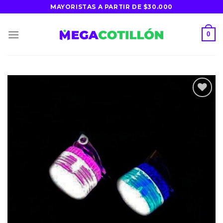
Saltar
MAYORISTAS A PARTIR DE $30.000
al
contenido
0
Agregar
a la lista
de
deseos