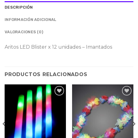
DESCRIPCIÓN
INFORMACIÓN ADICIONAL
VALORACIONES (0)
Aritos LED Blister x 12 unidades – Imantados
PRODUCTOS RELACIONADOS
Agregar
Agregar
a la
a la
lista de
lista de
deseos
deseos